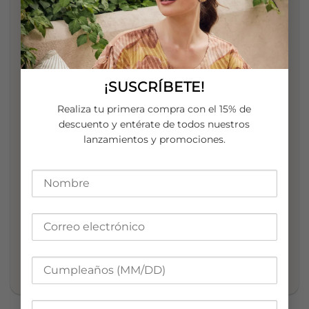
PAGA EN LÍNEA DE FORMA 100% SEGURA CON EL RESPALDO
DE PAYU
¡SUSCRÍBETE!
Paga en efectivo contra entrega en la ciudad de Cali
Realiza tu primera compra con el 15% de
descuento y entérate de todos nuestros
INFORMACIÓN ADICIONAL
lanzamientos y promociones.
INSTRUCCIONES DE LAVADO
8, 10, 12, 14, 16, 18, 20
TALLA