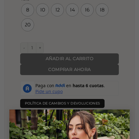
8
10
12
14
16
18
20
Pantalón Roma cantidad
AÑADIR AL CARRITO
COMPRAR AHORA
POLÍTICA DE CAMBIOS Y DEVOLUCIONES
×
SKU:
1181-25
Categorías:
Lo Nuevo
,
Pantalones
Etiqueta:
Lo nuevo!