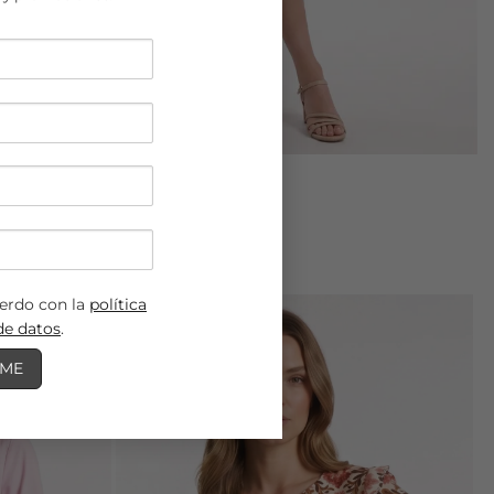
uerdo con la
política
de datos
.
Añadir
a mi
lista de
deseos