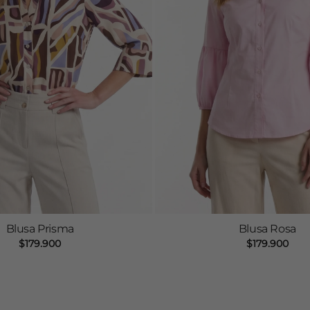
Blusa Prisma
Blusa Rosa
$
179.900
$
179.900