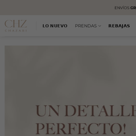
Saltar
al
contenido
𝗟𝗢 𝗡𝗨𝗘𝗩𝗢
PRENDAS
𝗥𝗘𝗕𝗔𝗝𝗔𝗦