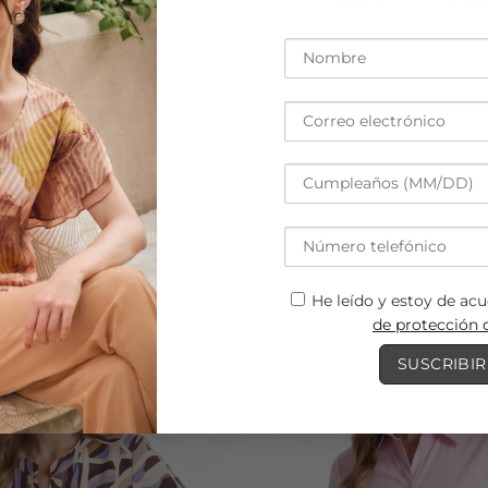
DESCUBRE LA NUEVA COLECCIÓN
He leído y estoy de ac
de protección 
Añadir
a mi
lista de
deseos