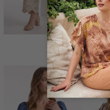
Añadir
Añadir
a mi
a mi
lista de
lista de
deseos
deseos