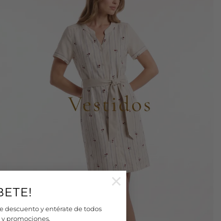
×
BETE!
e descuento y entérate de todos
 y promociones.